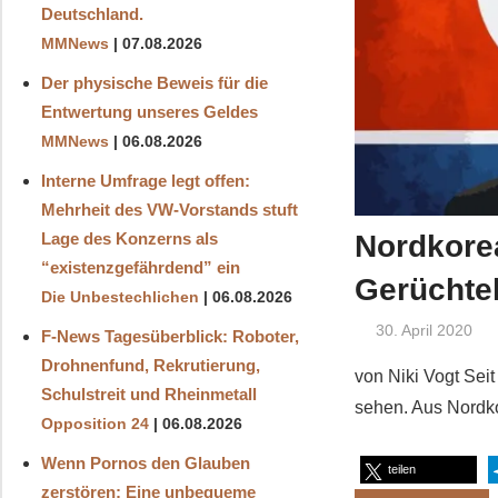
Deutschland.
MMNews
07.08.2026
Der physische Beweis für die
Entwertung unseres Geldes
MMNews
06.08.2026
Interne Umfrage legt offen:
Mehrheit des VW-Vorstands stuft
Nordkorea
Lage des Konzerns als
“existenzgefährdend” ein
Gerüchtek
Die Unbestechlichen
06.08.2026
30. April 2020
F-News Tagesüberblick: Roboter,
Drohnenfund, Rekrutierung,
von Niki Vogt Sei
Schulstreit und Rheinmetall
sehen. Aus Nordko
Opposition 24
06.08.2026
Wenn Pornos den Glauben
teilen
zerstören: Eine unbequeme