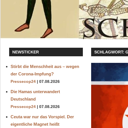
NEWSTICKER
SCHLAGWORT:
Stirbt die Menschheit aus – wegen
der Corona-Impfung?
Pressecop24
07.08.2026
Die Hamas unterwandert
Deutschland
Pressecop24
07.08.2026
Ceuta war nur das Vorspiel. Der
eigentliche Magnet heißt