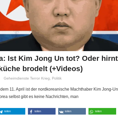
: Ist Kim Jong Un tot? Oder hirnt
üche brodelt (+Videos)
Niki Vogt
Geheimdienste Terror Krieg
,
Politik
t dem 11. April ist der nordkoreanische Machthaber Kim Jong-Un
rea selbst gibt es keine Nachrichten, man
teilen
teilen
teilen
teilen