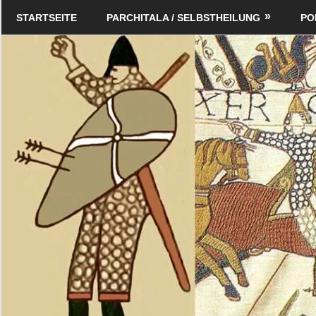
Zum
Schildverlag
STARTSEITE
PARCHITALA / SELBSTHEILUNG
PO
Inhalt
springen