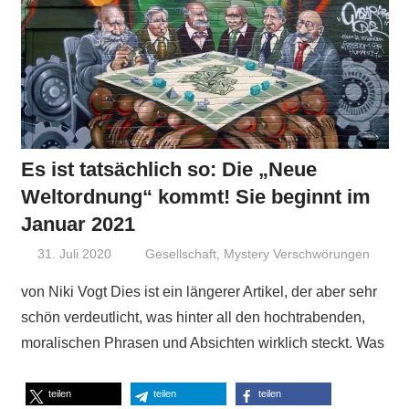
Es ist tatsächlich so: Die „Neue
Weltordnung“ kommt! Sie beginnt im
Januar 2021
31. Juli 2020
Niki Vogt
Gesellschaft
,
Mystery Verschwörungen
von Niki Vogt Dies ist ein längerer Artikel, der aber sehr
schön verdeutlicht, was hinter all den hochtrabenden,
moralischen Phrasen und Absichten wirklich steckt. Was
teilen
teilen
teilen