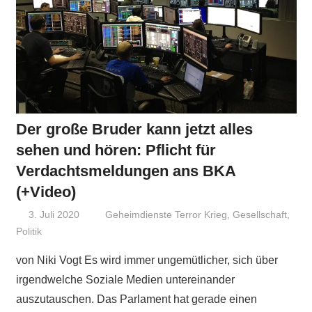
Der große Bruder kann jetzt alles
sehen und hören: Pflicht für
Verdachtsmeldungen ans BKA
(+Video)
3. Juli 2020
Niki Vogt
Geheimdienste Terror Krieg
,
Gesellschaft
,
Politik
von Niki Vogt Es wird immer ungemütlicher, sich über
irgendwelche Soziale Medien untereinander
auszutauschen. Das Parlament hat gerade einen