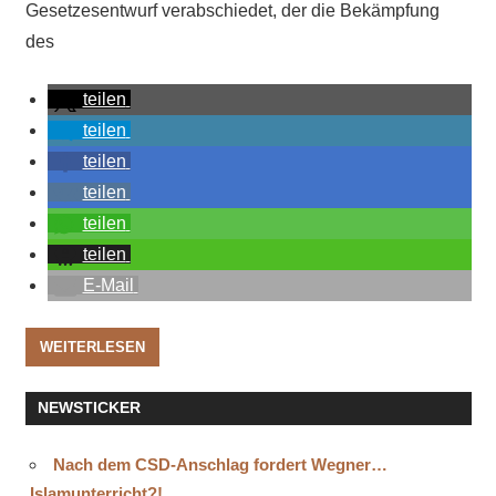
Gesetzesentwurf verabschiedet, der die Bekämpfung
des
teilen
teilen
teilen
teilen
teilen
teilen
E-Mail
WEITERLESEN
NEWSTICKER
Nach dem CSD-Anschlag fordert Wegner…
Islamunterricht?!