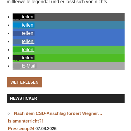
mittlerweile legendär und er lässt sich von nichts
teilen
teilen
teilen
teilen
teilen
teilen
E-Mail
WEITERLESEN
NEWSTICKER
Nach dem CSD-Anschlag fordert Wegner…
Islamunterricht?!
Pressecop24
07.08.2026