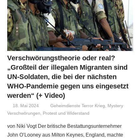
Verschwörungstheorie oder real?
„Großteil der illegalen Migranten sind
UN-Soldaten, die bei der nächsten
WHO-Pandemie gegen uns eingesetzt
werden“ (+ Video)
18. Mai 2024
Niki Vogt
Geheimdienste Terror Krieg
,
Mystery
Verschwörungen
,
Protest und Widerstand
von Niki Vogt Der britische Bestattungsunternehmer
John O’Looney aus Milton Keynes, England, machte