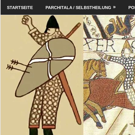
Zum
Schildverlag
STARTSEITE
PARCHITALA / SELBSTHEILUNG
PO
Inhalt
springen