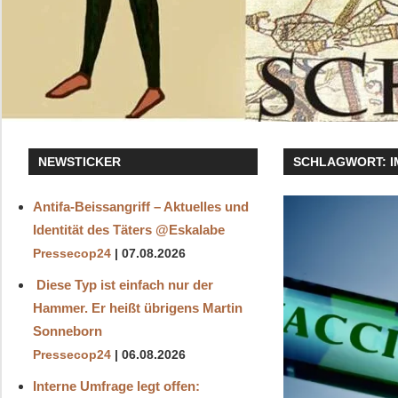
NEWSTICKER
SCHLAGWORT:
Antifa-Beissangriff – Aktuelles und
Identität des Täters ‪@Eskalabe‬
Pressecop24
07.08.2026
Diese Typ ist einfach nur der
Hammer. Er heißt übrigens Martin
Sonneborn
Pressecop24
06.08.2026
Interne Umfrage legt offen: