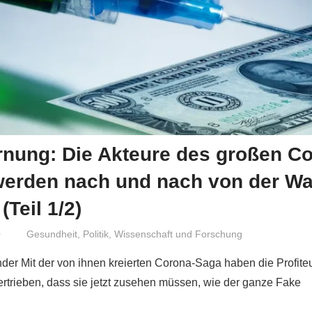
rnung: Die Akteure des großen C
werden nach und nach von der Wa
(Teil 1/2)
0
Niki Vogt
Gesundheit
,
Politik
,
Wissenschaft und Forschung
nder Mit der von ihnen kreierten Corona-Saga haben die Profite
rtrieben, dass sie jetzt zusehen müssen, wie der ganze Fake