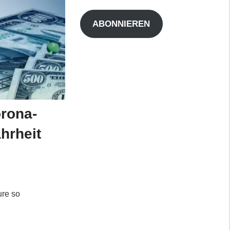
Adresse
ABONNIEREN
orona-
hrheit
ure so