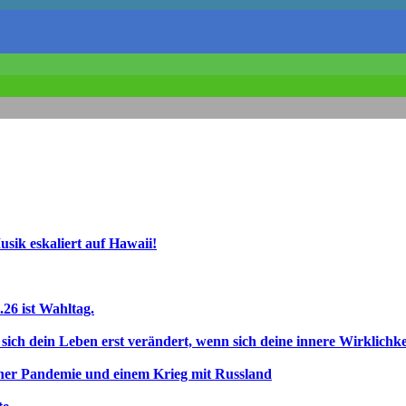
usik eskaliert auf Hawaii!
26 ist Wahltag.
ich dein Leben erst verändert, wenn sich deine innere Wirklichke
iner Pandemie und einem Krieg mit Russland