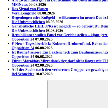
Alle 20 Minuten geht in Deutschland ein Unternehmen plei
MMNews
09.08.2026
Das Signal von Plauen
Vera Lengsfeld
08.08.2026
Regenbogen oder Bußgeld – willkommen im neuen Deutsc
Die Unbestechlichen
08.08.2026
Ganzheitliche HEILUNG ist möglich — so befreist Du Dein
Die Unbestechlichen
08.08.2026
Republikaner wollen Fauci vor Gericht stellen – kippt jet
Opposition 24
07.08.2026
F-News Tagesüberblick: Roboter, Drohnenfund, Rekrutieru
Opposition 24
06.08.2026
Ist Baufi24 seriös? Ein Faktencheck zum Baufinanzierungs
Opposition 24
06.08.2026
Fürst: Marokkos Migrationskrieg darf nicht länger mit EU
Opposition 24
02.08.2026
Auf der Suche nach den verlorenen Gruppenvergewaltigu
Bei Schneider
10.07.2026
Suchen
nach: