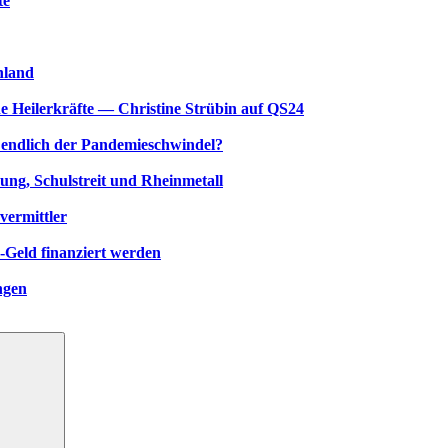
te
hland
e Heilerkräfte — Christine Strübin auf QS24
zt endlich der Pandemieschwindel?
ng, Schulstreit und Rheinmetall
vermittler
-Geld finanziert werden
ngen