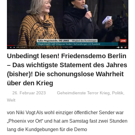
Unbedingt lesen! Friedensdemo Berlin
– Das wichtigste Statement des Jahres
(bisher)! Die schonungslose Wahrheit
über den Krieg
26. Februar 2023
Niki Vogt
Geheimdienste Terror Krieg
,
Politik
,
Welt
von Niki Vogt Als wohl einziger öffentlicher Sender war
„Phoenix vor Ort“ und hat am Samstag fast zwei Stunden
lang die Kundgebungen für die Demo