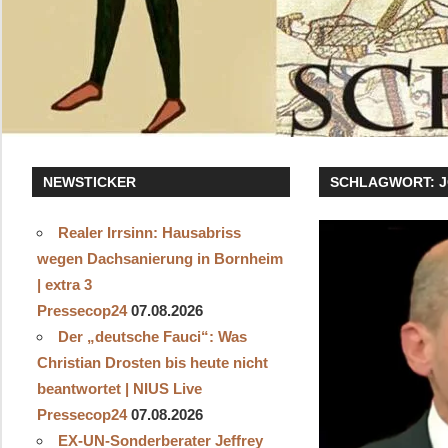
NEWSTICKER
SCHLAGWORT:
Realer Irrsinn: Hausabriss
wegen Dachsanierung in Bornheim
| extra 3
Pressecop24
07.08.2026
Der „deutsche Fauci“: Was
Christian Drosten bis heute nicht
beantwortet | NIUS Live
Pressecop24
07.08.2026
EX-UN-Sonderberater Jeffrey