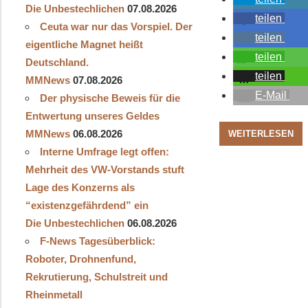
Die Unbestechlichen
07.08.2026
teilen
Ceuta war nur das Vorspiel. Der
teilen
eigentliche Magnet heißt
teilen
Deutschland.
teilen
MMNews
07.08.2026
E-Mail
Der physische Beweis für die
Entwertung unseres Geldes
MMNews
06.08.2026
WEITERLESEN
Interne Umfrage legt offen:
Mehrheit des VW-Vorstands stuft
Lage des Konzerns als
“existenzgefährdend” ein
Die Unbestechlichen
06.08.2026
F-News Tagesüberblick:
Roboter, Drohnenfund,
Rekrutierung, Schulstreit und
Rheinmetall