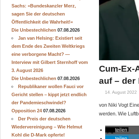
Sachs: »Bundeskanzler Merz,
sagen Sie der deutschen
Öffentlichkeit die Wahrheit!«
Die Unbestechlichen
07.08.2026
Jan van Helsing: Existiert seit
dem Ende des Zweiten Weltkriegs
eine verborgene Macht? —
Interview mit Gilbert Sternhoff vom
Cum-Ex-Af
3. August 2026
Die Unbestechlichen
07.08.2026
auf – der
Republikaner wollen Fauci vor
14. August 2022
Gericht stellen – kippt jetzt endlich
der Pandemieschwindel?
von Niki Vogt Ein
Opposition 24
07.08.2026
werden. Wie Luftb
Der Preis der deutschen
Wiedervereinigung – Wie Helmut
teilen
Kohl die D‑Mark opferte!
teilen