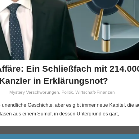
färe: Ein Schließfach mit 214.00
 Kanzler in Erklärungsnot?
Niki Vogt
Mystery Verschwörungen
,
Politik
,
Wirtschaft-Finanzen
e unendliche Geschichte, aber es gibt immer neue Kapitel, die 
lasen aus einem Sumpf, in dessen Untergrund es gärt,