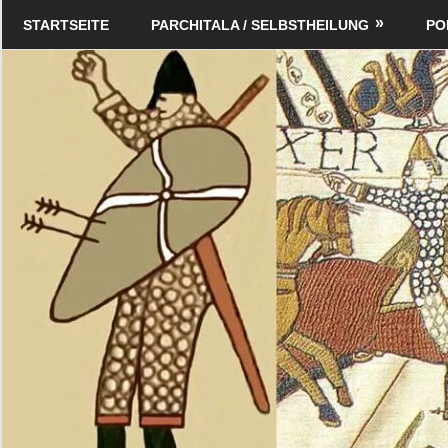
Zum
Schildverlag
STARTSEITE
PARCHITALA / SELBSTHEILUNG
PO
Inhalt
springen