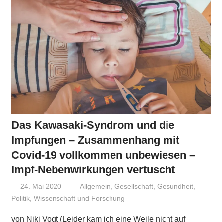
Das Kawasaki-Syndrom und die
Impfungen – Zusammenhang mit
Covid-19 vollkommen unbewiesen –
Impf-Nebenwirkungen vertuscht
24. Mai 2020
Niki Vogt
Allgemein
,
Gesellschaft
,
Gesundheit
,
Politik
,
Wissenschaft und Forschung
von Niki Vogt (Leider kam ich eine Weile nicht auf