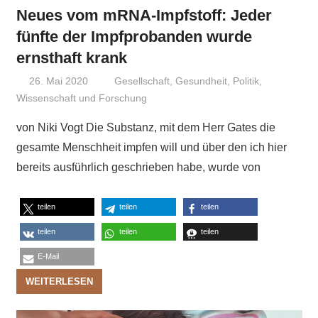
Neues vom mRNA-Impfstoff: Jeder
fünfte der Impfprobanden wurde
ernsthaft krank
26. Mai 2020
Niki Vogt
Gesellschaft
,
Gesundheit
,
Politik
,
Wissenschaft und Forschung
von Niki Vogt Die Substanz, mit dem Herr Gates die
gesamte Menschheit impfen will und über den ich hier
bereits ausführlich geschrieben habe, wurde von
teilen
teilen
teilen
teilen
teilen
teilen
E-Mail
WEITERLESEN