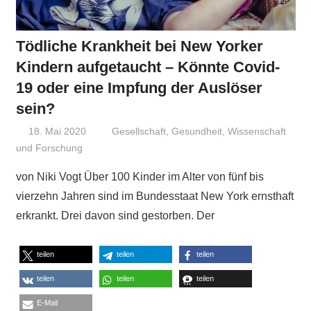
Tödliche Krankheit bei New Yorker
Kindern aufgetaucht – Könnte Covid-
19 oder eine Impfung der Auslöser
sein?
18. Mai 2020
Niki Vogt
Gesellschaft
,
Gesundheit
,
Wissenschaft
und Forschung
von Niki Vogt Über 100 Kinder im Alter von fünf bis
vierzehn Jahren sind im Bundesstaat New York ernsthaft
erkrankt. Drei davon sind gestorben. Der
teilen
teilen
teilen
teilen
teilen
teilen
E-Mail