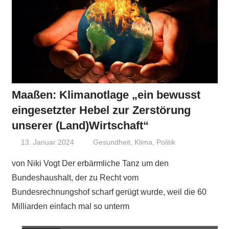
Maaßen: Klimanotlage „ein bewusst
eingesetzter Hebel zur Zerstörung
unserer (Land)Wirtschaft“
13. Januar 2024
Niki Vogt
Gesundheit
,
Klima
,
Politik
von Niki Vogt Der erbärmliche Tanz um den
Bundeshaushalt, der zu Recht vom
Bundesrechnungshof scharf gerügt wurde, weil die 60
Milliarden einfach mal so unterm