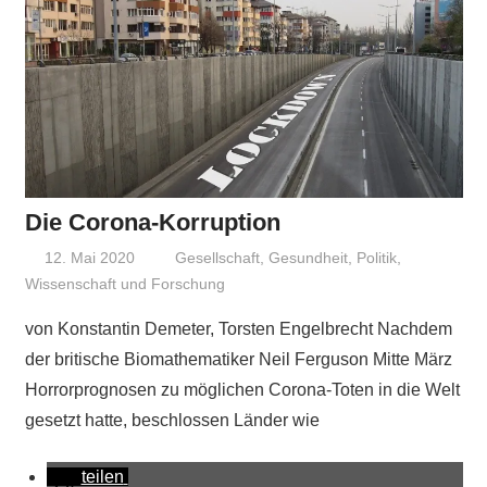
Die Corona-Korruption
12. Mai 2020
Niki Vogt
Gesellschaft
,
Gesundheit
,
Politik
,
Wissenschaft und Forschung
von Konstantin Demeter, Torsten Engelbrecht Nachdem
der britische Biomathematiker Neil Ferguson Mitte März
Horrorprognosen zu möglichen Corona-Toten in die Welt
gesetzt hatte, beschlossen Länder wie
teilen