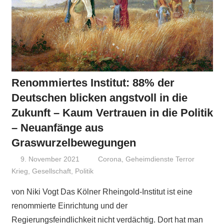
Renommiertes Institut: 88% der
Deutschen blicken angstvoll in die
Zukunft – Kaum Vertrauen in die Politik
– Neuanfänge aus
Graswurzelbewegungen
9. November 2021
Niki Vogt
Corona
,
Geheimdienste Terror
Krieg
,
Gesellschaft
,
Politik
von Niki Vogt Das Kölner Rheingold-Institut ist eine
renommierte Einrichtung und der
Regierungsfeindlichkeit nicht verdächtig. Dort hat man