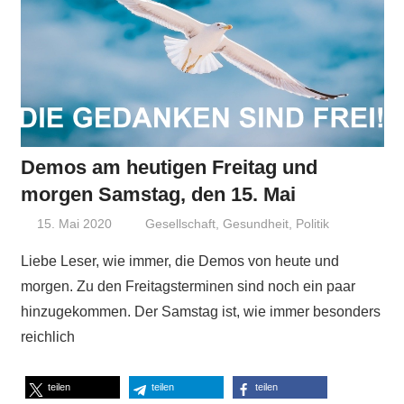
Demos am heutigen Freitag und
morgen Samstag, den 15. Mai
15. Mai 2020
Niki Vogt
Gesellschaft
,
Gesundheit
,
Politik
Liebe Leser, wie immer, die Demos von heute und
morgen. Zu den Freitagsterminen sind noch ein paar
hinzugekommen. Der Samstag ist, wie immer besonders
reichlich
teilen
teilen
teilen