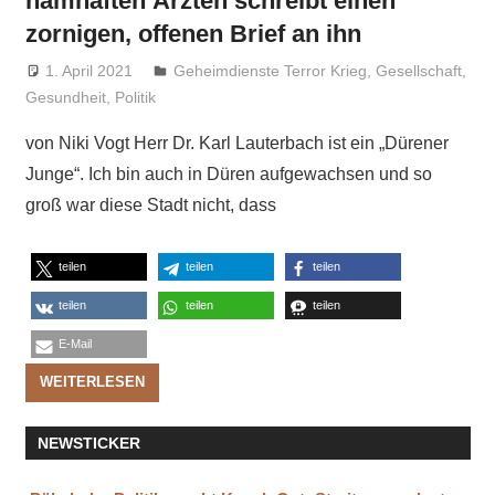
namhaften Ärzten schreibt einen
zornigen, offenen Brief an ihn
1. April 2021
Niki Vogt
Geheimdienste Terror Krieg
,
Gesellschaft
,
Gesundheit
,
Politik
von Niki Vogt Herr Dr. Karl Lauterbach ist ein „Dürener
Junge“. Ich bin auch in Düren aufgewachsen und so
groß war diese Stadt nicht, dass
teilen
teilen
teilen
teilen
teilen
teilen
E-Mail
WEITERLESEN
NEWSTICKER