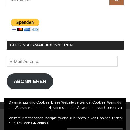
SUCHE
nach:
BLOG VIA E-MAIL ABONNIEREN
E-
Mail-
Adresse
ABONNIEREN
Datenschutz und Cookies: Diese Website verwendet Cookies. Wenn du
die Website weiterhin nutzt, stimmst du der Verwendung von Cookies zu.
DATENSCHUTZERKLÄRUNG
Weitere Informationen, beispielsweise zur Kontrolle von Cookies, findest
du hier:
Cookie-Richtlinie
IMPRESSUM