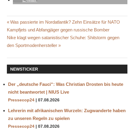
ÄRZTE
Beitragsnavigation
Vorheriger
Was passierte im Nordatlantik? Zehn Einsätze für NATO
EXTREME
Beitrag:
Kampfjets und Abfangjäger gegen russische Bomber
MEINUNGEN
Nächster
Nike klagt wegen satanistischer Schuhe: Shitstorm gegen
FAULSTER
Beitrag:
den Sportmodenhersteller
ABGEORDNETER
KARL
LAUTERBACH
NEWSTICKER
MEDIZINER
OFFENER
Der „deutsche Fauci“: Was Christian Drosten bis heute
BRIEF
nicht beantwortet | NIUS Live
Pressecop24
07.08.2026
Lehrerin mit afrikanischen Wurzeln: Zugwanderte haben
zu unseren Regeln zu spielen
Pressecop24
07.08.2026