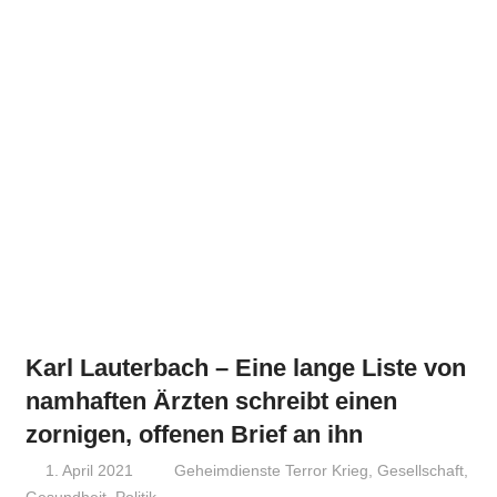
Karl Lauterbach – Eine lange Liste von
namhaften Ärzten schreibt einen
zornigen, offenen Brief an ihn
1. April 2021
Niki Vogt
Geheimdienste Terror Krieg
,
Gesellschaft
,