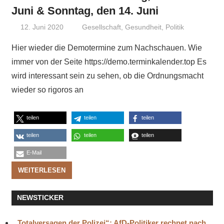
Juni & Sonntag, den 14. Juni
12. Juni 2020
Niki Vogt
Gesellschaft
,
Gesundheit
,
Politik
Hier wieder die Demotermine zum Nachschauen. Wie
immer von der Seite https://demo.terminkalender.top Es
wird interessant sein zu sehen, ob die Ordnungsmacht
wieder so rigoros an
teilen
teilen
teilen
teilen
teilen
teilen
E-Mail
WEITERLESEN
NEWSTICKER
„Totalversagen der Polizei“: AfD-Politiker rechnet nach