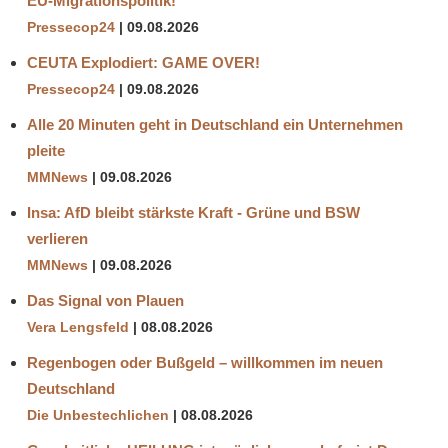
EU-Migrationspolitik!
MASSHNAHMEN
Pressecop24
09.08.2026
MINDESTABSTAND
CEUTA Explodiert: GAME OVER!
PROF.
Pressecop24
09.08.2026
DROSTEN
Alle 20 Minuten geht in Deutschland ein Unternehmen
SARS-
pleite
COV-
2-
MMNews
09.08.2026
VIRUS
Insa: AfD bleibt stärkste Kraft - Grüne und BSW
SOCIAL
verlieren
DISTANCING
MMNews
09.08.2026
STUDIEN
Das Signal von Plauen
Vera Lengsfeld
08.08.2026
Regenbogen oder Bußgeld – willkommen im neuen
Deutschland
Die Unbestechlichen
08.08.2026