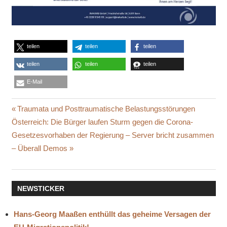
teilen
teilen
teilen
teilen
teilen
teilen
E-Mail
BELEGE
Beitragsnavigation
Vorheriger
Traumata und Posttraumatische Belastungsstörungen
BEWEISE
Nächster
Beitrag:
Österreich: Die Bürger laufen Sturm gegen die Corona-
GEMMA
Beitrag:
Gesetzesvorhaben der Regierung – Server bricht zusammen
O'DOHERTY
– Überall Demos
GESICHTSMASKEN
HARTNÄCKIGKEIT
IRISCHE
NEWSTICKER
REGIERUNG
IRLAND
Hans-Georg Maaßen enthüllt das geheime Versagen der
ISOLAT