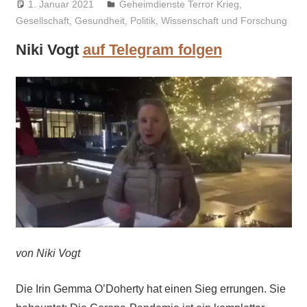
1. Januar 2021
Niki Vogt
Geheimdienste Terror Krieg
,
Gesellschaft
,
Gesundheit
,
Politik
,
Wissenschaft und Forschung
Niki Vogt
auf Telegram folgen
von Niki Vogt
Die Irin Gemma O’Doherty hat einen Sieg errungen. Sie