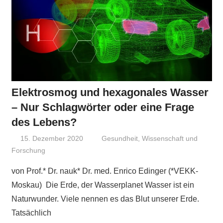
Elektrosmog und hexagonales Wasser
– Nur Schlagwörter oder eine Frage
des Lebens?
15. Dezember 2020
Niki Vogt
Gesundheit
,
Wissenschaft und
Forschung
von Prof.* Dr. nauk* Dr. med. Enrico Edinger (*VEKK-
Moskau) Die Erde, der Wasserplanet Wasser ist ein
Naturwunder. Viele nennen es das Blut unserer Erde.
Tatsächlich