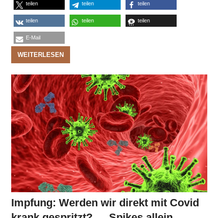
teilen
teilen
teilen
teilen
teilen
teilen
E-Mail
WEITERLESEN
Impfung: Werden wir direkt mit Covid
krank gespritzt? … Spikes allein