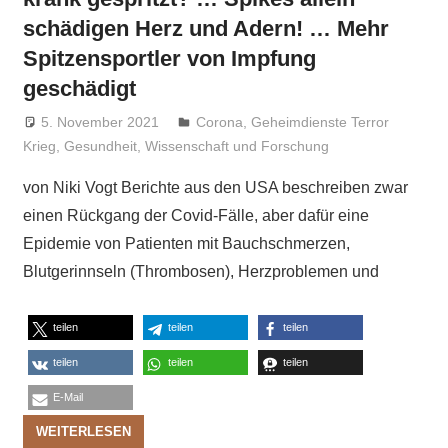
schädigen Herz und Adern! … Mehr
Spitzensportler von Impfung
geschädigt
5. November 2021
Niki Vogt
Corona
,
Geheimdienste Terror
Krieg
,
Gesundheit
,
Wissenschaft und Forschung
von Niki Vogt Berichte aus den USA beschreiben zwar
einen Rückgang der Covid-Fälle, aber dafür eine
Epidemie von Patienten mit Bauchschmerzen,
Blutgerinnseln (Thrombosen), Herzproblemen und
teilen
teilen
teilen
teilen
teilen
teilen
E-Mail
WEITERLESEN