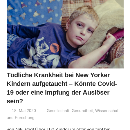
Tödliche Krankheit bei New Yorker
Kindern aufgetaucht – Könnte Covid-
19 oder eine Impfung der Auslöser
sein?
18. Mai 2020
Niki Vogt
Gesellschaft
,
Gesundheit
,
Wissenschaft
und Forschung
von Niki Vogt Über 100 Kinder im Alter von fünf bis