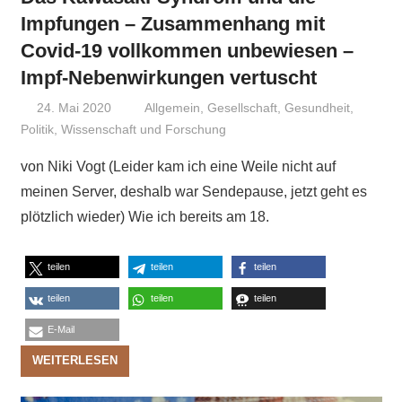
Impfungen – Zusammenhang mit
Covid-19 vollkommen unbewiesen –
Impf-Nebenwirkungen vertuscht
24. Mai 2020
Niki Vogt
Allgemein
,
Gesellschaft
,
Gesundheit
,
Politik
,
Wissenschaft und Forschung
von Niki Vogt (Leider kam ich eine Weile nicht auf
meinen Server, deshalb war Sendepause, jetzt geht es
plötzlich wieder) Wie ich bereits am 18.
teilen
teilen
teilen
teilen
teilen
teilen
E-Mail
WEITERLESEN