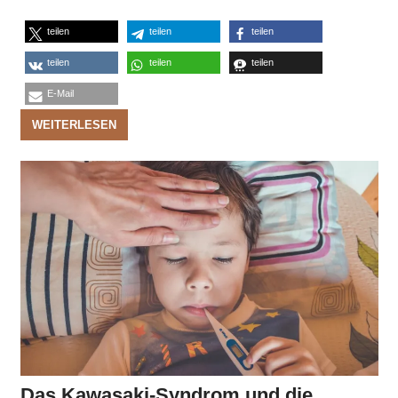
teilen
teilen
teilen
teilen
teilen
teilen
E-Mail
WEITERLESEN
Das Kawasaki-Syndrom und die