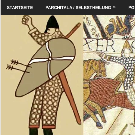
Zum
Schildverlag
STARTSEITE
PARCHITALA / SELBSTHEILUNG
PO
Inhalt
springen