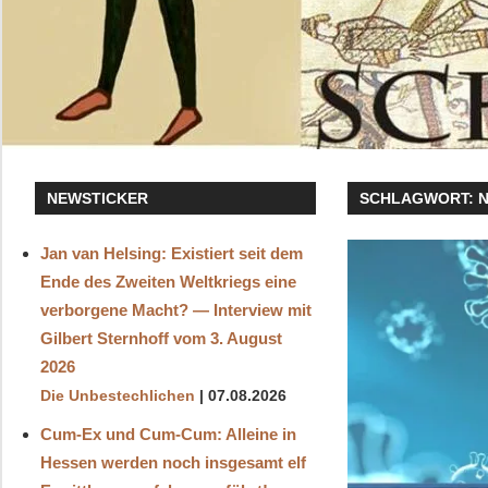
NEWSTICKER
SCHLAGWORT:
Jan van Helsing: Existiert seit dem
Ende des Zweiten Weltkriegs eine
verborgene Macht? — Interview mit
Gilbert Sternhoff vom 3. August
2026
Die Unbestechlichen
07.08.2026
Cum-Ex und Cum-Cum: Alleine in
Hessen werden noch insgesamt elf