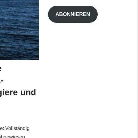
Adresse
ABONNIEREN
e
-
giere und
: Vollständig
 abgewiesen