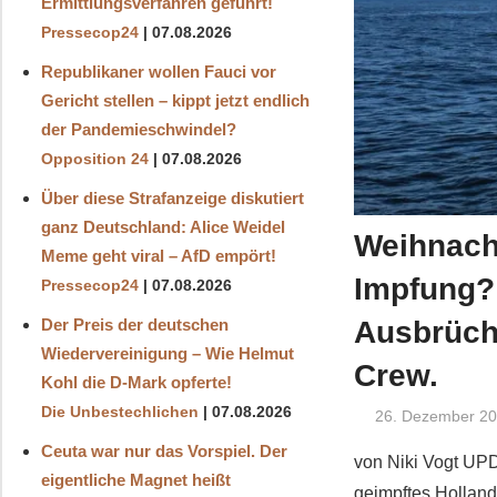
Ermittlungsverfahren geführt!
Pressecop24
07.08.2026
Republikaner wollen Fauci vor
Gericht stellen – kippt jetzt endlich
der Pandemieschwindel?
Opposition 24
07.08.2026
Über diese Strafanzeige diskutiert
ganz Deutschland: Alice Weidel
Weihnach
Meme geht viral – AfD empört!
Impfung?
Pressecop24
07.08.2026
Ausbrüche
Der Preis der deutschen
Wiedervereinigung – Wie Helmut
Crew.
Kohl die D‑Mark opferte!
Die Unbestechlichen
07.08.2026
26. Dezember 2
Ceuta war nur das Vorspiel. Der
von Niki Vogt UPD
eigentliche Magnet heißt
geimpftes Holland