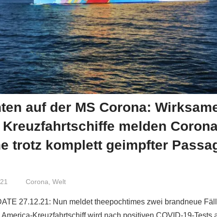
ten auf der MS Corona: Wirksam
 Kreuzfahrtschiffe melden Corona
 trotz komplett geimpfter Passa
021
Niki Vogt
Corona
,
Welt
ATE 27.12.21: Nun meldet theepochtimes zwei brandneue Fälle
 America-Kreuzfahrtschiff wird nach positiven COVID-19-Tests