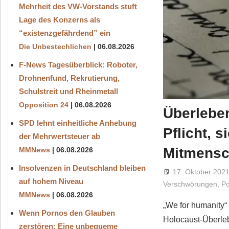
Mehrheit des VW-Vorstands stuft
Lage des Konzerns als
“existenzgefährdend” ein
Die Unbestechlichen
06.08.2026
F-News Tagesüberblick: Roboter,
Drohnenfund, Rekrutierung,
Schulstreit und Rheinmetall
Opposition 24
06.08.2026
Überleben
SPD lehnt einheitliche Anhebung
Pflicht, 
der Mehrwertsteuer ab
Mitmensch
MMNews
06.08.2026
Insolvenzen in Deutschland bleiben
17. Oktober 202
auf hohem Niveau
Verschwörungen
,
Po
MMNews
06.08.2026
„We for humanity“
Wenn Pornos den Glauben
Holocaust-Überleb
zerstören: Eine unbequeme