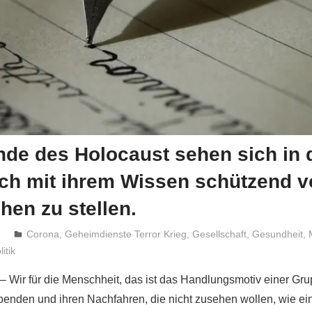
de des Holocaust sehen sich in 
sich mit ihrem Wissen schützend v
en zu stellen.
1
Niki Vogt
Corona
,
Geheimdienste Terror Krieg
,
Gesellschaft
,
Gesundheit
,
litik
 – Wir für die Menschheit, das ist das Handlungsmotiv einer Gr
enden und ihren Nachfahren, die nicht zusehen wollen, wie ei