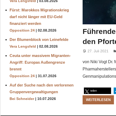
Vera Lengsfeld
03.08.2026
Fürst: Marokkos Migrationskrieg
darf nicht länger mit EU-Geld
finanziert werden
Führender
Opposition 24
02.08.2026
Der Blumenblock von Leinefelde
den Pfort
Vera Lengsfeld
02.08.2026
27. Juli 2021
Ceuta unter massivem Migranten-
von Niki Vogt Dr.
Angriff: Europas Außengrenze
brennt
Pharmaherstellers
Opposition 24
31.07.2026
Genmanipulations-I
Auf der Suche nach den verlorenen
teilen
Gruppenvergewaltigungen
Bei Schneider
10.07.2026
WEITERLESEN