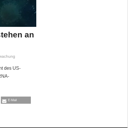
stehen an
wachung
nt des US-
mRNA-
E-Mail