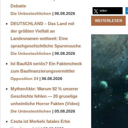
Debatte
teilen
Die Unbestechlichen
06.08.2026
WEITERLESEN
DEUTSCHLAND – Das Land mit
der größten Vielfalt an
Landesnamen weltweit: Eine
sprachgeschichtliche Spurensuche
Die Unbestechlichen
06.08.2026
Ist Baufi24 seriös? Ein Faktencheck
zum Baufinanzierungsvermittler
Opposition 24
06.08.2026
MythenAkte: Warum 92 % unserer
Geschichte fehlen — 20 gruselige
unheimliche Horror Fakten (Video)
Die Unbestechlichen
05.08.2026
Ceuta ist Merkels fatales Erbe