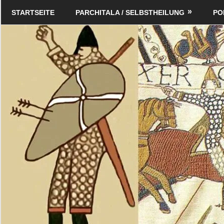
Zum
Schildverlag
STARTSEITE
PARCHITALA / SELBSTHEILUNG
PO
Inhalt
springen