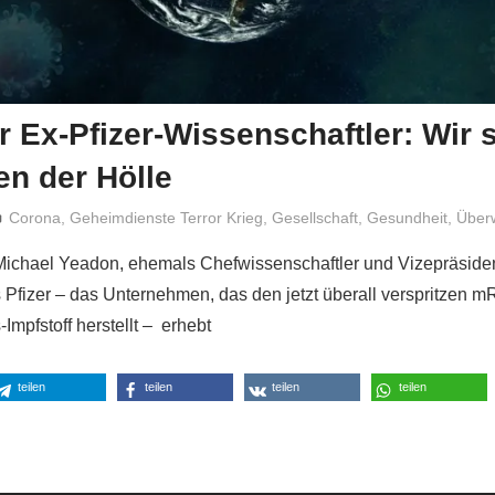
 Ex-Pfizer-Wissenschaftler: Wir 
en der Hölle
Niki Vogt
Corona
,
Geheimdienste Terror Krieg
,
Gesellschaft
,
Gesundheit
,
Über
 Michael Yeadon, ehemals Chefwissenschaftler und Vizepräside
 Pfizer – das Unternehmen, das den jetzt überall verspritzen 
mpfstoff herstellt – erhebt
teilen
teilen
teilen
teilen