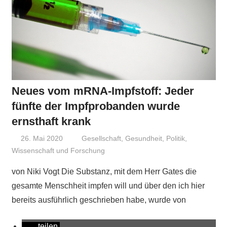
Neues vom mRNA-Impfstoff: Jeder
fünfte der Impfprobanden wurde
ernsthaft krank
26. Mai 2020
Niki Vogt
Gesellschaft
,
Gesundheit
,
Politik
,
Wissenschaft und Forschung
von Niki Vogt Die Substanz, mit dem Herr Gates die
gesamte Menschheit impfen will und über den ich hier
bereits ausführlich geschrieben habe, wurde von
teilen