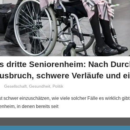
s dritte Seniorenheim: Nach Dur
sbruch, schwere Verläufe und ei
Niki Vogt
Gesellschaft
,
Gesundheit
,
Politik
st schwer einzuschätzen, wie viele solcher Fälle es wirklich gibt
enheim, in denen bereits seit