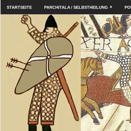
Zum
Schildverlag
STARTSEITE
PARCHITALA / SELBSTHEILUNG
PO
Inhalt
springen