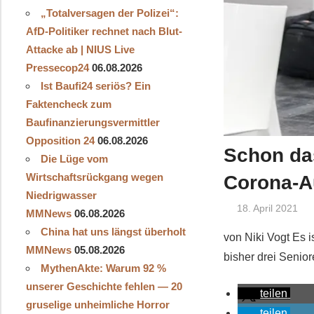
„Totalversagen der Polizei“:
AfD-Politiker rechnet nach Blut-
Attacke ab | NIUS Live
Pressecop24
06.08.2026
Ist Baufi24 seriös? Ein
Faktencheck zum
Baufinanzierungsvermittler
Opposition 24
06.08.2026
Schon da
Die Lüge vom
Wirtschaftsrückgang wegen
Corona-Au
Niedrigwasser
18. April 2021
MMNews
06.08.2026
China hat uns längst überholt
von Niki Vogt Es i
MMNews
05.08.2026
bisher drei Senior
MythenAkte: Warum 92 %
unserer Geschichte fehlen — 20
teilen
gruselige unheimliche Horror
teilen