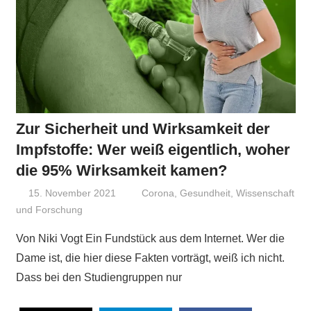
Zur Sicherheit und Wirksamkeit der
Impfstoffe: Wer weiß eigentlich, woher
die 95% Wirksamkeit kamen?
15. November 2021
Niki Vogt
Corona
,
Gesundheit
,
Wissenschaft
und Forschung
Von Niki Vogt Ein Fundstück aus dem Internet. Wer die
Dame ist, die hier diese Fakten vorträgt, weiß ich nicht.
Dass bei den Studiengruppen nur