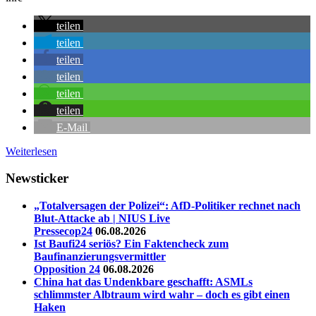
teilen
teilen
teilen
teilen
teilen
teilen
E-Mail
Weiterlesen
Newsticker
„Totalversagen der Polizei“: AfD-Politiker rechnet nach
Blut-Attacke ab | NIUS Live
Pressecop24
06.08.2026
Ist Baufi24 seriös? Ein Faktencheck zum
Baufinanzierungsvermittler
Opposition 24
06.08.2026
China hat das Undenkbare geschafft: ASMLs
schlimmster Albtraum wird wahr – doch es gibt einen
Haken