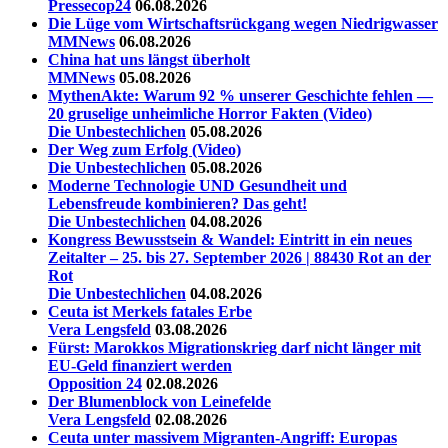
Pressecop24
06.08.2026
Die Lüge vom Wirtschaftsrückgang wegen Niedrigwasser
MMNews
06.08.2026
China hat uns längst überholt
MMNews
05.08.2026
MythenAkte: Warum 92 % unserer Geschichte fehlen —
20 gruselige unheimliche Horror Fakten (Video)
Die Unbestechlichen
05.08.2026
Der Weg zum Erfolg (Video)
Die Unbestechlichen
05.08.2026
Moderne Technologie UND Gesundheit und
Lebensfreude kombinieren? Das geht!
Die Unbestechlichen
04.08.2026
Kongress Bewusstsein & Wandel: Eintritt in ein neues
Zeitalter – 25. bis 27. September 2026 | 88430 Rot an der
Rot
Die Unbestechlichen
04.08.2026
Ceuta ist Merkels fatales Erbe
Vera Lengsfeld
03.08.2026
Fürst: Marokkos Migrationskrieg darf nicht länger mit
EU-Geld finanziert werden
Opposition 24
02.08.2026
Der Blumenblock von Leinefelde
Vera Lengsfeld
02.08.2026
Ceuta unter massivem Migranten-Angriff: Europas