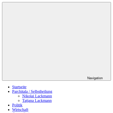
Zum
Schildverlag
Inhalt
springen
Navigation
Startseite
Parchitala / Selbstheilung
Nikolai Lackmann
Tatjana Lackmann
Politik
Wirtschaft