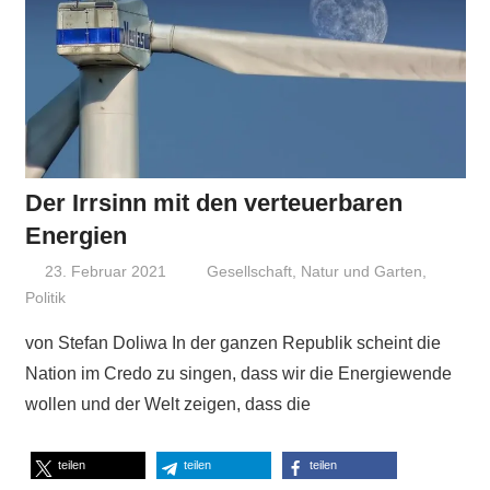
Der Irrsinn mit den verteuerbaren
Energien
23. Februar 2021
Niki Vogt
Gesellschaft
,
Natur und Garten
,
Politik
von Stefan Doliwa In der ganzen Republik scheint die
Nation im Credo zu singen, dass wir die Energiewende
wollen und der Welt zeigen, dass die
teilen
teilen
teilen