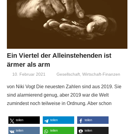
Ein Viertel der Alleinstehenden ist
ärmer als arm
10. Februar 2021
Niki Vogt
Gesellschaft
,
Wirtschaft-Finanzen
von Niki Vogt Die neuesten Zahlen sind aus 2019. Sie
sind alarmierend genug, aber 2019 war die Welt
zumindest noch teilweise in Ordnung. Aber schon
teilen
teilen
teilen
teilen
teilen
teilen