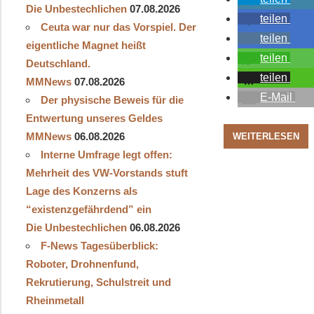
Die Unbestechlichen
07.08.2026
teilen
Ceuta war nur das Vorspiel. Der
teilen
eigentliche Magnet heißt
teilen
Deutschland.
teilen
MMNews
07.08.2026
E-Mail
Der physische Beweis für die
Entwertung unseres Geldes
MMNews
06.08.2026
WEITERLESEN
Interne Umfrage legt offen:
Mehrheit des VW-Vorstands stuft
Lage des Konzerns als
“existenzgefährdend” ein
Die Unbestechlichen
06.08.2026
F-News Tagesüberblick:
Roboter, Drohnenfund,
Rekrutierung, Schulstreit und
Rheinmetall