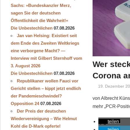
Sachs: »Bundeskanzler Merz,
sagen Sie der deutschen
Öffentlichkeit die Wahrheit!«
Die Unbestechlichen
07.08.2026
Jan van Helsing: Existiert seit
dem Ende des Zweiten Weltkriegs
eine verborgene Macht? —
Interview mit Gilbert Sternhoff vom
Wer steck
3. August 2026
Die Unbestechlichen
07.08.2026
Corona a
Republikaner wollen Fauci vor
19. Dezember 2
Gericht stellen – kippt jetzt endlich
der Pandemieschwindel?
von Albrecht Kün
Opposition 24
07.08.2026
mehr „PCR-Positiv
Der Preis der deutschen
Wiedervereinigung – Wie Helmut
teilen
Kohl die D‑Mark opferte!
teilen