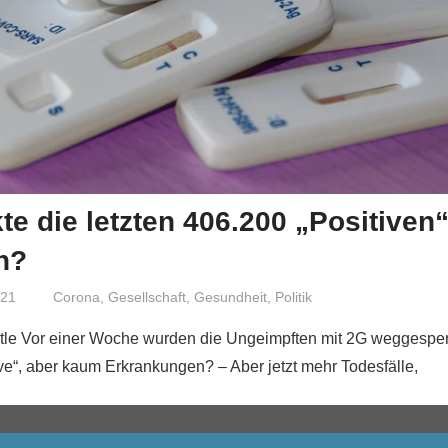
te die letzten 406.200 „Positiven“
n?
021
Niki Vogt
Corona
,
Gesellschaft
,
Gesundheit
,
Politik
stle Vor einer Woche wurden die Ungeimpften mit 2G weggespe
e“, aber kaum Erkrankungen? – Aber jetzt mehr Todesfälle,