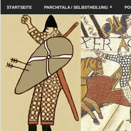
Zum
Schildverlag
STARTSEITE
PARCHITALA / SELBSTHEILUNG
PO
Inhalt
springen