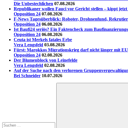
Die Unbestechlichen
07.08.2026
Republikaner wollen Fauci vor Gericht stellen – kippt jet
Opposition 24
07.08.2026
F-News Tagesüberblick: Roboter, Drohnenfund, Rekrutieru
Opposition 24
06.08.2026
Ist Baufi24 seriös? Ein Faktencheck zum Baufinanzierungs
Opposition 24
06.08.2026
Ceuta ist Merkels fatales Erbe
Vera Lengsfeld
03.08.2026
Fürst: Marokkos Migrationskrieg darf nicht länger mit EU
Opposition 24
02.08.2026
Der Blumenblock von Leinefelde
Vera Lengsfeld
02.08.2026
Auf der Suche nach den verlorenen Gruppenvergewaltigu
Bei Schneider
10.07.2026
Suchen
nach: