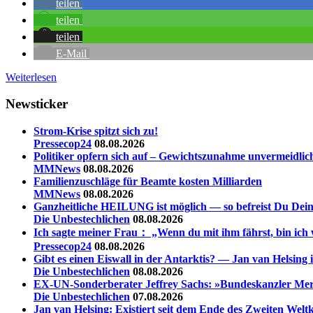
teilen
teilen
teilen
E-Mail
Weiterlesen
Newsticker
Strom-Krise spitzt sich zu!
Pressecop24
08.08.2026
Politiker opfern sich auf – Gewichtszunahme unvermeidlic
MMNews
08.08.2026
Familienzuschläge für Beamte kosten Milliarden
MMNews
08.08.2026
Ganzheitliche HEILUNG ist möglich — so befreist Du Dein
Die Unbestechlichen
08.08.2026
Ich sagte meiner Frau： „Wenn du mit ihm fährst, bin ich
Pressecop24
08.08.2026
Gibt es einen Eiswall in der Antarktis? — Jan van Helsing
Die Unbestechlichen
08.08.2026
EX-UN-Sonderberater Jeffrey Sachs: »Bundeskanzler Merz,
Die Unbestechlichen
07.08.2026
Jan van Helsing: Existiert seit dem Ende des Zweiten Welt