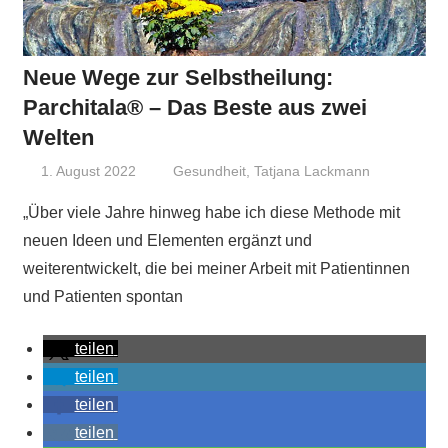
Neue Wege zur Selbstheilung:
Parchitala® – Das Beste aus zwei
Welten
1. August 2022
Niki Vogt
Gesundheit
,
Tatjana Lackmann
„Über viele Jahre hinweg habe ich diese Methode mit
neuen Ideen und Elementen ergänzt und
weiterentwickelt, die bei meiner Arbeit mit Patientinnen
und Patienten spontan
teilen
teilen
teilen
teilen