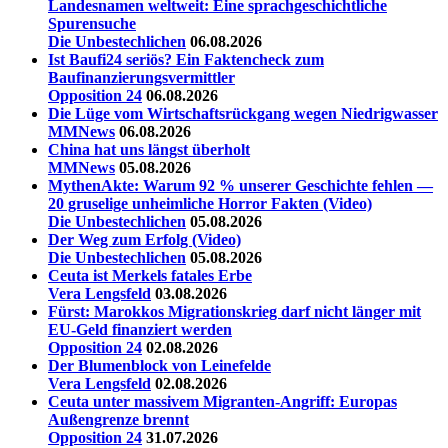
Landesnamen weltweit: Eine sprachgeschichtliche
Spurensuche
Die Unbestechlichen
06.08.2026
Ist Baufi24 seriös? Ein Faktencheck zum
Baufinanzierungsvermittler
Opposition 24
06.08.2026
Die Lüge vom Wirtschaftsrückgang wegen Niedrigwasser
MMNews
06.08.2026
China hat uns längst überholt
MMNews
05.08.2026
MythenAkte: Warum 92 % unserer Geschichte fehlen —
20 gruselige unheimliche Horror Fakten (Video)
Die Unbestechlichen
05.08.2026
Der Weg zum Erfolg (Video)
Die Unbestechlichen
05.08.2026
Ceuta ist Merkels fatales Erbe
Vera Lengsfeld
03.08.2026
Fürst: Marokkos Migrationskrieg darf nicht länger mit
EU-Geld finanziert werden
Opposition 24
02.08.2026
Der Blumenblock von Leinefelde
Vera Lengsfeld
02.08.2026
Ceuta unter massivem Migranten-Angriff: Europas
Außengrenze brennt
Opposition 24
31.07.2026