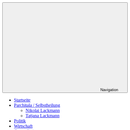
Zum
Schildverlag
Inhalt
springen
Navigation
Startseite
Parchitala / Selbstheilung
Nikolai Lackmann
Tatjana Lackmann
Politik
Wirtschaft