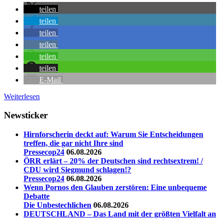
teilen
teilen
teilen
teilen
teilen
teilen
E-Mail
Weiterlesen
Newsticker
Hirnforscherin deckt auf: Warum Sie Entscheidungen
treffen, die gar nicht Ihre sind
Pressecop24
06.08.2026
ÖRR erlärt – 20% der Deutschen sind rechtsextrem! /
CDU wird Siegmund schlagen!?
Pressecop24
06.08.2026
Wenn Pornos den Glauben zerstören: Eine unbequeme
Debatte
Die Unbestechlichen
06.08.2026
DEUTSCHLAND – Das Land mit der größten Vielfalt an