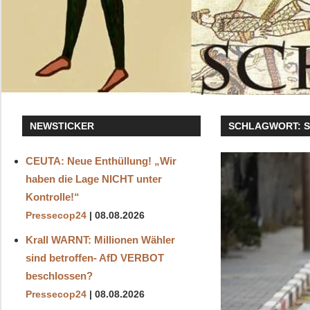
NEWSTICKER
SCHLAGWORT:
CEUTA: Neue Enthüllung! „Wir
haben die Lage NICHT unter
Kontrolle!“
Pressecop24
08.08.2026
Krall WARNT: Millionen Wähler
sind betroffen- AfD VERBOT
beschlossen?
Pressecop24
08.08.2026