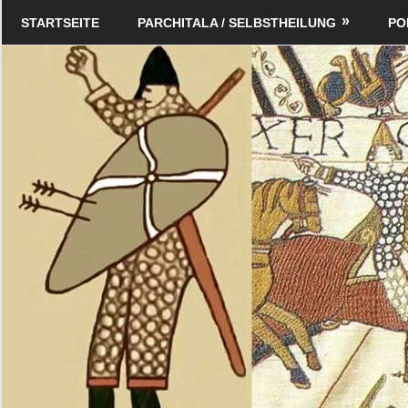
Zum
Schildverlag
STARTSEITE
PARCHITALA / SELBSTHEILUNG
PO
Inhalt
springen