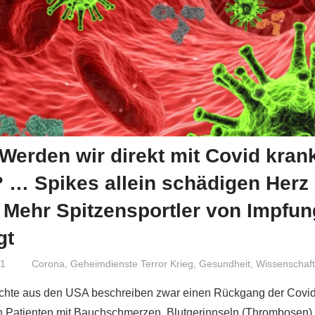
Werden wir direkt mit Covid kran
? … Spikes allein schädigen Herz
 Mehr Spitzensportler von Impfun
gt
21
Niki Vogt
Corona
,
Geheimdienste Terror Krieg
,
Gesundheit
,
Wissenschaf
ichte aus den USA beschreiben zwar einen Rückgang der Covid-
n Patienten mit Bauchschmerzen, Blutgerinnseln (Thrombosen)