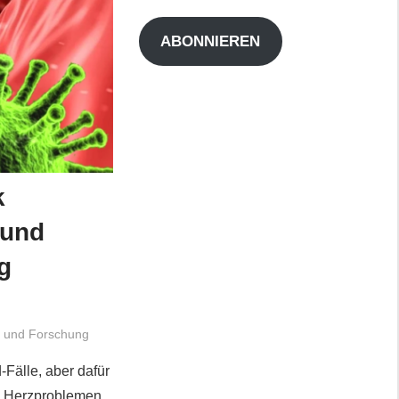
Adresse
ABONNIEREN
k
 und
g
t und Forschung
Fälle, aber dafür
, Herzproblemen