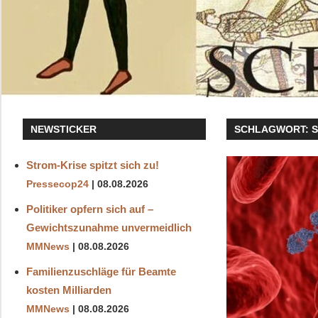
NEWSTICKER
SCHLAGWORT:
S
Strom-Krise spitzt sich zu!
Pressecop24
08.08.2026
Politiker opfern sich auf –
Gewichtszunahme unvermeidlich
MMNews
08.08.2026
Familienzuschläge für Beamte
kosten Milliarden
MMNews
08.08.2026