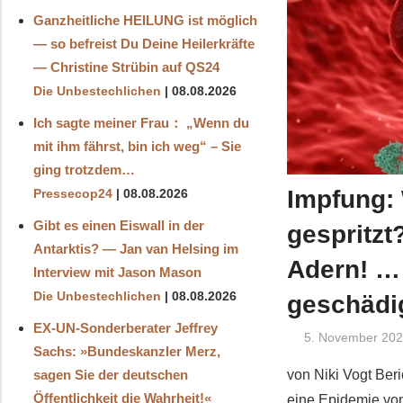
Ganzheitliche HEILUNG ist möglich
— so befreist Du Deine Heilerkräfte
— Christine Strübin auf QS24
Die Unbestechlichen
08.08.2026
Ich sagte meiner Frau： „Wenn du
mit ihm fährst, bin ich weg“ – Sie
ging trotzdem…
Impfung: 
Pressecop24
08.08.2026
Gibt es einen Eiswall in der
gespritzt
Antarktis? — Jan van Helsing im
Adern! …
Interview mit Jason Mason
Die Unbestechlichen
08.08.2026
geschädi
EX-UN-Sonderberater Jeffrey
5. November 20
Sachs: »Bundeskanzler Merz,
sagen Sie der deutschen
von Niki Vogt Ber
Öffentlichkeit die Wahrheit!«
eine Epidemie vo