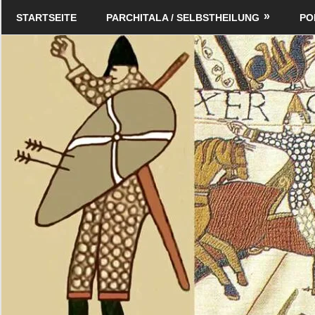
Zum
Schildverlag
STARTSEITE
PARCHITALA / SELBSTHEILUNG
PO
Inhalt
springen