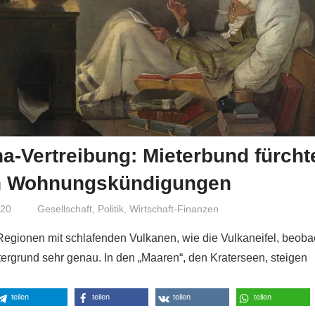
a-Vertreibung: Mieterbund fürcht
n Wohnungskündigungen
020
Niki Vogt
Gesellschaft
,
Politik
,
Wirtschaft-Finanzen
Regionen mit schlafenden Vulkanen, wie die Vulkaneifel, beoba
rgrund sehr genau. In den „Maaren“, den Kraterseen, steigen
teilen
teilen
teilen
teilen