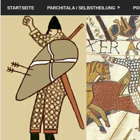
Zum
Schildverlag
STARTSEITE
PARCHITALA / SELBSTHEILUNG
PO
Inhalt
springen