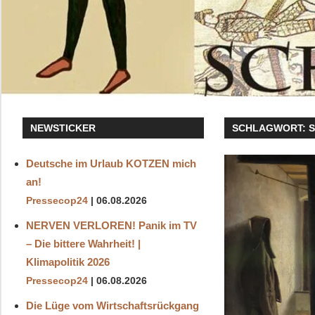
NEWSTICKER
SCHLAGWORT:
Deutsche im Urlaub KOTZEN mich
an!
Pressecop24
06.08.2026
NERVEN VERLOREN! Panik im TV
– Die bittere Wahrheit! |
Klimapolitik 2026
Pressecop24
06.08.2026
Die Lüge vom Wirtschaftsrückgang