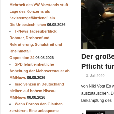
Mehrheit des VW-Vorstands stuft
Lage des Konzerns als
“existenzgefährdend” ein
Die Unbestechlichen
06.08.2026
F-News Tagesüberblick:
Roboter, Drohnenfund,
Rekrutierung, Schulstreit und
Rheinmetall
Der große
Opposition 24
06.08.2026
SPD lehnt einheitliche
Pflicht f
Anhebung der Mehrwertsteuer ab
3. Juli 2020
MMNews
06.08.2026
Insolvenzen in Deutschland
von Niki Vogt Es 
bleiben auf hohem Niveau
auszutauschen. Da
MMNews
06.08.2026
Bekämpfung des
Wenn Pornos den Glauben
zerstören: Eine unbequeme
teilen