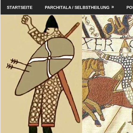
Zum
Schildverlag
STARTSEITE
PARCHITALA / SELBSTHEILUNG
PO
Inhalt
springen