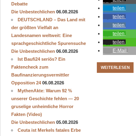
Debatte
teilen
Die Unbestechlichen
06.08.2026
teilen
DEUTSCHLAND – Das Land mit
teilen
der größten Vielfalt an
teilen
Landesnamen weltweit: Eine
teilen
sprachgeschichtliche Spurensuche
E-Mail
Die Unbestechlichen
06.08.2026
Ist Baufi24 seriös? Ein
Faktencheck zum
WEITERLESEN
Baufinanzierungsvermittler
Opposition 24
06.08.2026
MythenAkte: Warum 92 %
unserer Geschichte fehlen — 20
gruselige unheimliche Horror
Fakten (Video)
Die Unbestechlichen
05.08.2026
Ceuta ist Merkels fatales Erbe