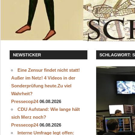
NEWSTICKER
SCHLAGWORT:
Eine Zensur findet nicht statt!
Außer im Netz! 4 Videos in der
Sonderprüfung heute.Zu viel
Wahrheit?
Pressecop24
06.08.2026
CDU Aufstand: Wie lange hält
sich Merz noch?
Pressecop24
06.08.2026
Interne Umfrage legt offen: