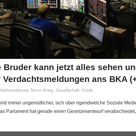
 Bruder kann jetzt alles sehen u
ür Verdachtsmeldungen ans BKA (
Niki Vogt
Geheimdienste Terror Krieg
,
Gesellschaft
,
Politik
wird immer ungemütlicher, sich über irgendwelche Soziale Medi
s Parlament hat gerade einen Gesetzesentwurf verabschiedet,