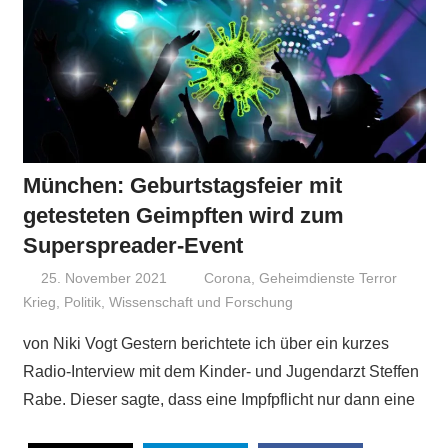
München: Geburtstagsfeier mit
getesteten Geimpften wird zum
Superspreader-Event
25. November 2021
Niki Vogt
Corona
,
Geheimdienste Terror
Krieg
,
Politik
,
Wissenschaft und Forschung
von Niki Vogt Gestern berichtete ich über ein kurzes
Radio-Interview mit dem Kinder- und Jugendarzt Steffen
Rabe. Dieser sagte, dass eine Impfpflicht nur dann eine