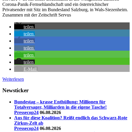
Corona-Panik-Fernsehlandschaft und ein österreichischer
Privatsender mit Sitz im Bundesland Salzburg, in Wals-Siezenheim.
Zusammen mit der Zeitschrift Servus
teilen
teilen
teilen
teilen
teilen
teilen
E-Mail
Weiterlesen
Newsticker
Bundestag – krasse Enthüllung: Millionen für
Totalversager, Milliarden in die eigene Tasche!
Pressecop24
06.08.2026
Aus für diese Koalition? Reißt endlich das Schwarz-Rote
Zirkus-Zelt ab
Pressecop24
06.08.2026