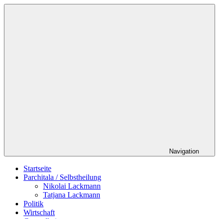
Zum
Schildverlag
Inhalt
springen
Navigation
Startseite
Parchitala / Selbstheilung
Nikolai Lackmann
Tatjana Lackmann
Politik
Wirtschaft