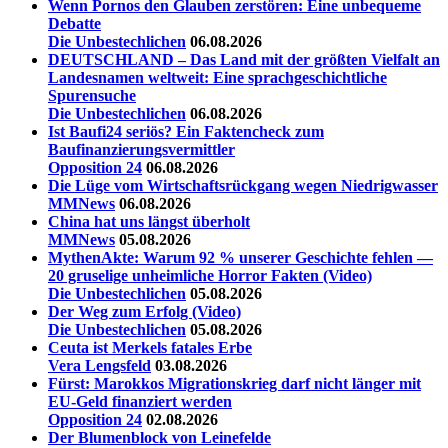
Wenn Pornos den Glauben zerstören: Eine unbequeme
Debatte
Die Unbestechlichen
06.08.2026
DEUTSCHLAND – Das Land mit der größten Vielfalt an
Landesnamen weltweit: Eine sprachgeschichtliche
Spurensuche
Die Unbestechlichen
06.08.2026
Ist Baufi24 seriös? Ein Faktencheck zum
Baufinanzierungsvermittler
Opposition 24
06.08.2026
Die Lüge vom Wirtschaftsrückgang wegen Niedrigwasser
MMNews
06.08.2026
China hat uns längst überholt
MMNews
05.08.2026
MythenAkte: Warum 92 % unserer Geschichte fehlen —
20 gruselige unheimliche Horror Fakten (Video)
Die Unbestechlichen
05.08.2026
Der Weg zum Erfolg (Video)
Die Unbestechlichen
05.08.2026
Ceuta ist Merkels fatales Erbe
Vera Lengsfeld
03.08.2026
Fürst: Marokkos Migrationskrieg darf nicht länger mit
EU-Geld finanziert werden
Opposition 24
02.08.2026
Der Blumenblock von Leinefelde