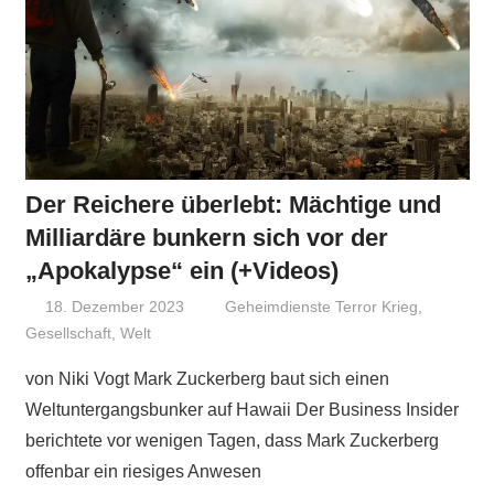
Der Reichere überlebt: Mächtige und
Milliardäre bunkern sich vor der
„Apokalypse“ ein (+Videos)
18. Dezember 2023
Niki Vogt
Geheimdienste Terror Krieg
,
Gesellschaft
,
Welt
von Niki Vogt Mark Zuckerberg baut sich einen
Weltuntergangsbunker auf Hawaii Der Business Insider
berichtete vor wenigen Tagen, dass Mark Zuckerberg
offenbar ein riesiges Anwesen