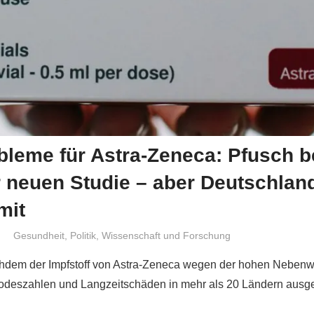
leme für Astra-Zeneca: Pfusch b
 neuen Studie – aber Deutschland
mit
Niki Vogt
Gesundheit
,
Politik
,
Wissenschaft und Forschung
chdem der Impfstoff von Astra-Zeneca wegen der hohen Nebenw
odeszahlen und Langzeitschäden in mehr als 20 Ländern ausge