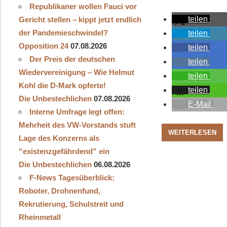
Republikaner wollen Fauci vor
teilen
Gericht stellen – kippt jetzt endlich
der Pandemieschwindel?
teilen
Opposition 24
07.08.2026
teilen
Der Preis der deutschen
teilen
Wiedervereinigung – Wie Helmut
teilen
Kohl die D‑Mark opferte!
teilen
Die Unbestechlichen
07.08.2026
E-Mail
Interne Umfrage legt offen:
Mehrheit des VW-Vorstands stuft
WEITERLESEN
Lage des Konzerns als
“existenzgefährdend” ein
Die Unbestechlichen
06.08.2026
F-News Tagesüberblick:
Roboter, Drohnenfund,
Rekrutierung, Schulstreit und
Rheinmetall