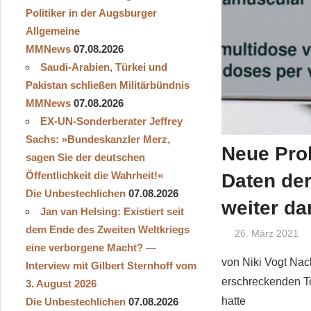
Politiker in der Augsburger
Allgemeine
MMNews
07.08.2026
Saudi-Arabien, Türkei und
Pakistan schließen Militärbündnis
MMNews
07.08.2026
EX-UN-Sonderberater Jeffrey
Sachs: »Bundeskanzler Merz,
Neue Prob
sagen Sie der deutschen
Öffentlichkeit die Wahrheit!«
Daten der
Die Unbestechlichen
07.08.2026
weiter da
Jan van Helsing: Existiert seit
dem Ende des Zweiten Weltkriegs
26. März 2021
eine verborgene Macht? —
von Niki Vogt Na
Interview mit Gilbert Sternhoff vom
erschreckenden T
3. August 2026
hatte
Die Unbestechlichen
07.08.2026