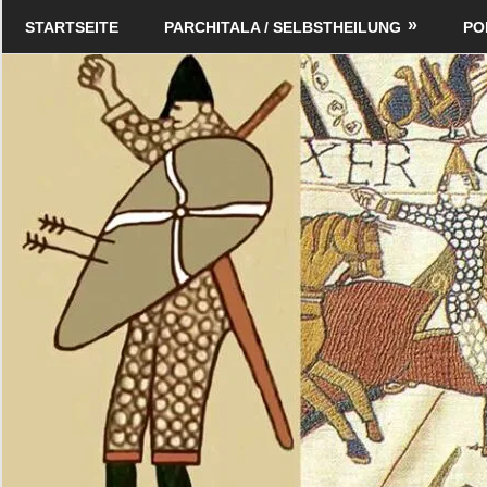
Zum
Schildverlag
STARTSEITE
PARCHITALA / SELBSTHEILUNG
PO
Inhalt
springen