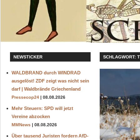
NEWSTICKER
SCHLAGWORT:
WALDBRAND durch WINDRAD
ausgelöst! ZDF zeigt was nicht sein
darf | Waldbrände Griechenland
Pressecop24
08.08.2026
Mehr Steuern: SPD will jetzt
Vereine abzocken
MMNews
08.08.2026
Über tausend Juristen fordern AfD-