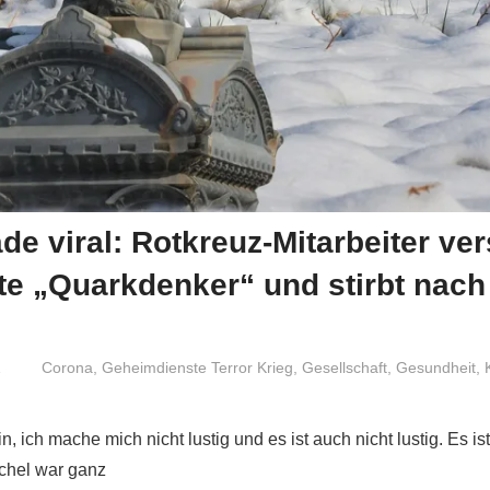
de viral: Rotkreuz-Mitarbeiter ver
e „Quarkdenker“ und stirbt nach
1
Niki Vogt
Corona
,
Geheimdienste Terror Krieg
,
Gesellschaft
,
Gesundheit
,
, ich mache mich nicht lustig und es ist auch nicht lustig. Es i
ichel war ganz