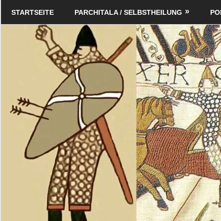
Zum
Schildverlag
STARTSEITE
PARCHITALA / SELBSTHEILUNG
PO
Inhalt
springen