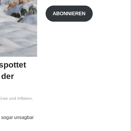
Adresse
ABONNIEREN
spottet
 der
Krise und Inflation
,
st sogar unsagbar