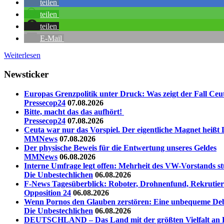
teilen
teilen
teilen
E-Mail
Weiterlesen
Newsticker
Europas Grenzpolitik unter Druck: Was zeigt der Fall Ceut
Pressecop24
07.08.2026
Bitte, macht das das aufhört!
Pressecop24
07.08.2026
Ceuta war nur das Vorspiel. Der eigentliche Magnet heißt 
MMNews
07.08.2026
Der physische Beweis für die Entwertung unseres Geldes
MMNews
06.08.2026
Interne Umfrage legt offen: Mehrheit des VW-Vorstands st
Die Unbestechlichen
06.08.2026
F-News Tagesüberblick: Roboter, Drohnenfund, Rekrutieru
Opposition 24
06.08.2026
Wenn Pornos den Glauben zerstören: Eine unbequeme Deb
Die Unbestechlichen
06.08.2026
DEUTSCHLAND – Das Land mit der größten Vielfalt an La