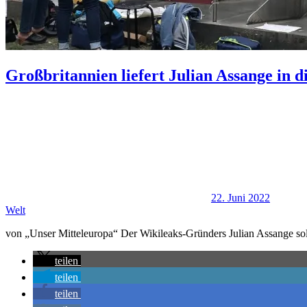
Großbritannien liefert Julian Assange in d
22. Juni 2022
Welt
von „Unser Mitteleuropa“ Der Wikileaks-Gründers Julian Assange soll
teilen
teilen
teilen