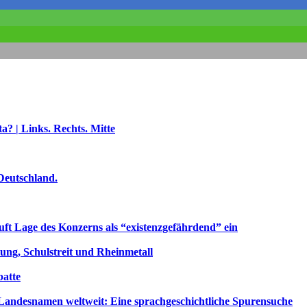
a? | Links. Rechts. Mitte
Deutschland.
uft Lage des Konzerns als “existenzgefährdend” ein
ng, Schulstreit und Rheinmetall
atte
ndesnamen weltweit: Eine sprachgeschichtliche Spurensuche