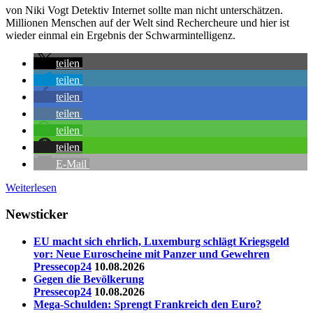
von Niki Vogt Detektiv Internet sollte man nicht unterschätzen.
Millionen Menschen auf der Welt sind Rechercheure und hier ist
wieder einmal ein Ergebnis der Schwarmintelligenz.
teilen
teilen
teilen
teilen
teilen
teilen
E-Mail
Weiterlesen
Newsticker
EU macht sich ehrlich, Luxemburg schlägt Kriegsgeld
vor: Neue Euroscheine mit Panzer und Gewehren
Pressecop24
10.08.2026
Gegen die Bevölkerung
Pressecop24
10.08.2026
Mega-Schulden: Sprengt Frankreich den Euro?