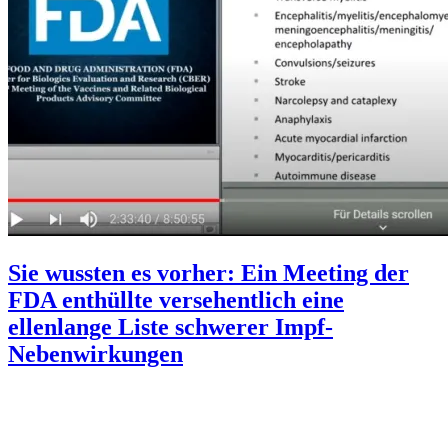
Sie wussten es vorher: Ein Meeting der
FDA enthüllte versehentlich eine
ellenlange Liste schwerer Impf-
Nebenwirkungen