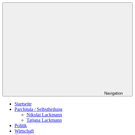
Zum
Schildverlag
Inhalt
springen
Navigation
Startseite
Parchitala / Selbstheilung
Nikolai Lackmann
Tatjana Lackmann
Politik
Wirtschaft