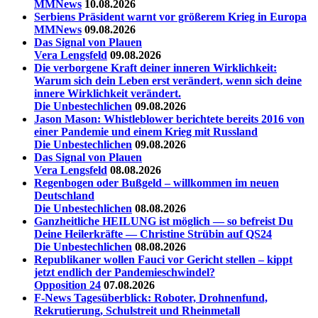
MMNews
10.08.2026
Serbiens Präsident warnt vor größerem Krieg in Europa
MMNews
09.08.2026
Das Signal von Plauen
Vera Lengsfeld
09.08.2026
Die verborgene Kraft deiner inneren Wirklichkeit:
Warum sich dein Leben erst verändert, wenn sich deine
innere Wirklichkeit verändert.
Die Unbestechlichen
09.08.2026
Jason Mason: Whistleblower berichtete bereits 2016 von
einer Pandemie und einem Krieg mit Russland
Die Unbestechlichen
09.08.2026
Das Signal von Plauen
Vera Lengsfeld
08.08.2026
Regenbogen oder Bußgeld – willkommen im neuen
Deutschland
Die Unbestechlichen
08.08.2026
Ganzheitliche HEILUNG ist möglich — so befreist Du
Deine Heilerkräfte — Christine Strübin auf QS24
Die Unbestechlichen
08.08.2026
Republikaner wollen Fauci vor Gericht stellen – kippt
jetzt endlich der Pandemieschwindel?
Opposition 24
07.08.2026
F-News Tagesüberblick: Roboter, Drohnenfund,
Rekrutierung, Schulstreit und Rheinmetall