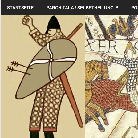
Zum
Schildverlag
STARTSEITE
PARCHITALA / SELBSTHEILUNG
PO
Inhalt
springen