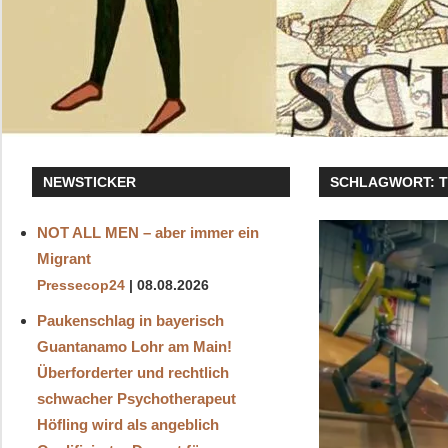
NEWSTICKER
SCHLAGWORT:
NOT ALL MEN – aber immer ein
Migrant
Pressecop24
08.08.2026
Paukenschlag in bayerisch
Guantanamo Lohr am Main!
Überforderter und rechtlich
schwacher Psychotherapeut
Höfling wird als angeblich