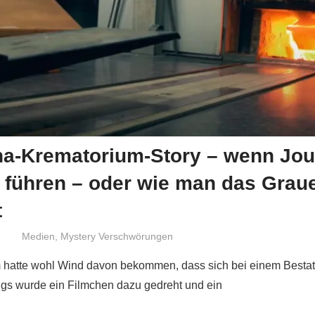
na-Krematorium-Story – wenn Jou
re führen – oder wie man das Grau
t
Niki Vogt
Medien
,
Mystery Verschwörungen
hatte wohl Wind davon bekommen, dass sich bei einem Bestatt
ugs wurde ein Filmchen dazu gedreht und ein