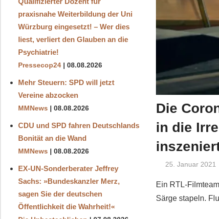
Qualifizierter Dozent für
praxisnahe Weiterbildung der Uni
Würzburg eingesetzt! – Wer dies
liest, verliert den Glauben an die
Psychiatrie!
Pressecop24
08.08.2026
Mehr Steuern: SPD will jetzt
Vereine abzocken
Die Coro
MMNews
08.08.2026
in die Ir
CDU und SPD fahren Deutschlands
Bonität an die Wand
inszenier
MMNews
08.08.2026
25. Januar 2021
EX-UN-Sonderberater Jeffrey
Sachs: »Bundeskanzler Merz,
Ein RTL-Filmteam 
sagen Sie der deutschen
Särge stapeln. Fl
Öffentlichkeit die Wahrheit!«