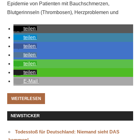
Epidemie von Patienten mit Bauchschmerzen,
Blutgerinnseln (Thrombosen), Herzproblemen und
teilen
teilen
teilen
teilen
teilen
teilen
E-Mail
WEITERLESEN
NEWSTICKER
Todesstoß für Deutschland: Niemand sieht DAS
kommen!