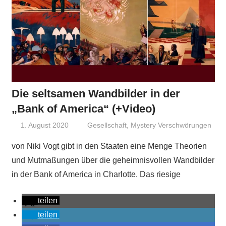
Die seltsamen Wandbilder in der
„Bank of America“ (+Video)
1. August 2020
Niki Vogt
Gesellschaft
,
Mystery Verschwörungen
von Niki Vogt gibt in den Staaten eine Menge Theorien
und Mutmaßungen über die geheimnisvollen Wandbilder
in der Bank of America in Charlotte. Das riesige
teilen
teilen