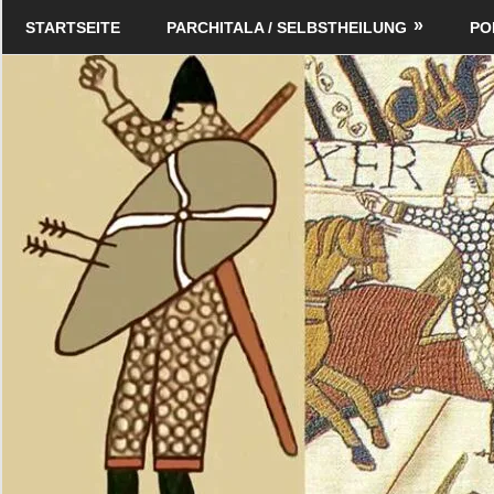
Zum
Schildverlag
STARTSEITE
PARCHITALA / SELBSTHEILUNG
PO
Inhalt
springen