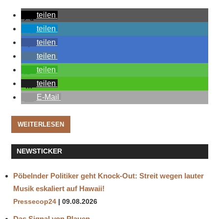
teilen
teilen
teilen
teilen
teilen
teilen
E-Mail
WEITERLESEN
NEWSTICKER
Pöbelnder Politiker geht Knock-Out: Streit wegen lauter
Musik eskaliert auf Hawaii!
Pressecop24
09.08.2026
Das Signal von Plauen