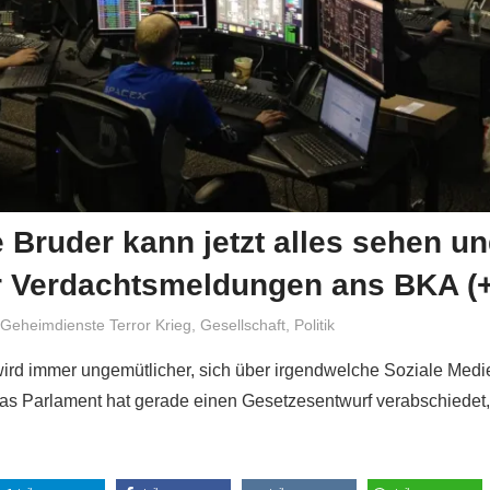
 Bruder kann jetzt alles sehen u
ür Verdachtsmeldungen ans BKA (
Niki Vogt
Geheimdienste Terror Krieg
,
Gesellschaft
,
Politik
wird immer ungemütlicher, sich über irgendwelche Soziale Medi
s Parlament hat gerade einen Gesetzesentwurf verabschiedet,