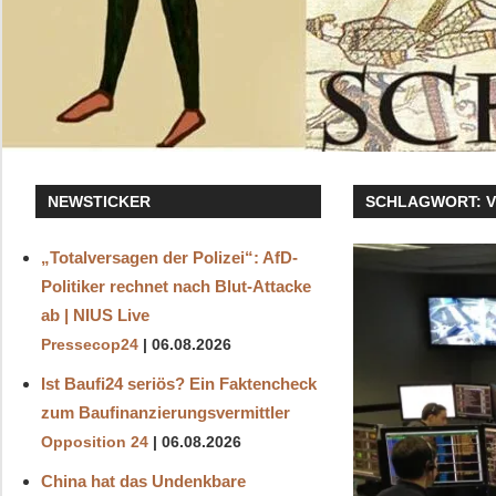
NEWSTICKER
SCHLAGWORT:
„Totalversagen der Polizei“: AfD-
Politiker rechnet nach Blut-Attacke
ab | NIUS Live
Pressecop24
06.08.2026
Ist Baufi24 seriös? Ein Faktencheck
zum Baufinanzierungsvermittler
Opposition 24
06.08.2026
China hat das Undenkbare