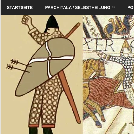
Zum
Schildverlag
STARTSEITE
PARCHITALA / SELBSTHEILUNG
PO
Inhalt
springen